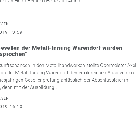
rief an Herrn Heinrich Hötte aus Ahlen.
ESEN
019 13:59
esellen der Metall-Innung Warendorf wurden
esprochen“
unftschancen in den Metallhandwerken stellte Obermeister Axe
on der Metall-Innung Warendorf den erfolgreichen Absolventen
diesjährigen Gesellenprüfung anlässlich der Abschlussfeier in
, denn mit der Ausbildung…
ESEN
019 16:10