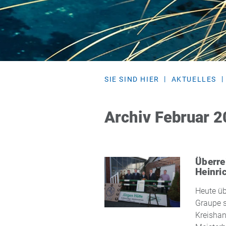
SIE SIND HIER
AKTUELLES
Archiv Februar 
Überre
Heinri
Heute üb
Graupe s
Kreishan