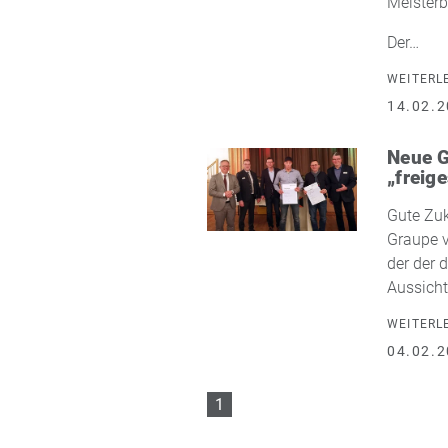
Meisterb
Der…
WEITERL
14.02.2
Neue G
„freig
Gute Zuk
Graupe v
der der 
Aussicht
WEITERL
04.02.2
1